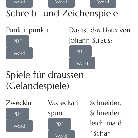
Word
Word
Word
Schreib- und Zeichenspiele
Punkti, punkti
Das ist das Haus von
Johann Strauss
PDF
PDF
Word
Word
Spiele für draussen
(Geländespiele)
Zweckln
Vasteckari
Schneider,
spün
Schneider,
PDF
leich ma d
PDF
Word
´Schar
Word