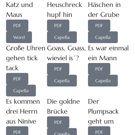
Katz und
Heuschreck
Häschen in
Maus
hupf hin
der Grube
PDF
PDF
PDF
Word
Capella
Capella
Große Uhren
Goass, Goass,
Es war einmal
gehen tick
wieviel is´?
ein Mann
tack
PDF
PDF
PDF
Capella
Capella
Capella
Es kommen
Die goldne
Der
drei Herrn
Brücke
Plumpsack
aus Ninive
geht um
PDF
PDF
PDF
Capella