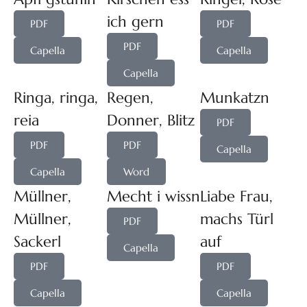
ich gern
PDF
PDF
PDF
Capella
Capella
Capella
Ringa, ringa,
Regen,
Munkatzn
reia
Donner, Blitz
PDF
PDF
PDF
Capella
Capella
Word
Müllner,
Mecht i wissn
Liabe Frau,
Müllner,
machs Türl
PDF
Sackerl
auf
Capella
PDF
PDF
Capella
Capella