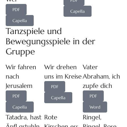
PDF
PDF
Capella
Capella
Tanzspiele und
Bewegungsspiele in der
Gruppe
Wir fahren
Wir drehen
Vater
nach
uns im Kreise
Abraham, ich
Jerusalem
zupfe dich
PDF
PDF
PDF
Capella
Capella
Word
Tatadra, hast
Rote
Ringel,
Äpfl gstuhln
Kirschen ess
Ringel, Rose