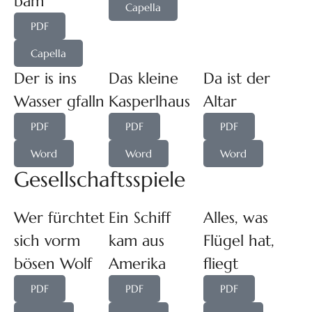
bam
Capella
PDF
Capella
Der is ins
Das kleine
Da ist der
Wasser gfalln
Kasperlhaus
Altar
PDF
PDF
PDF
Word
Word
Word
Gesellschaftsspiele
Wer fürchtet
Ein Schiff
Alles, was
sich vorm
kam aus
Flügel hat,
bösen Wolf
Amerika
fliegt
PDF
PDF
PDF