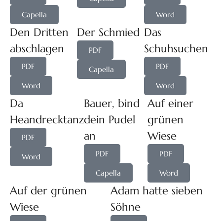
Capella
Word
Den Dritten
Der Schmied
Das
abschlagen
Schuhsuchen
PDF
PDF
PDF
Capella
Word
Word
Da
Bauer, bind
Auf einer
Heandrecktanz
dein Pudel
grünen
an
Wiese
PDF
PDF
PDF
Word
Capella
Word
Auf der grünen
Adam hatte sieben
Wiese
Söhne