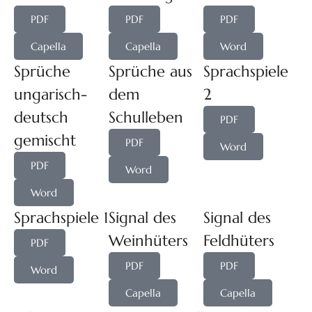
PDF
PDF
PDF
Capella
Capella
Word
Sprüche
Sprüche aus
Sprachspiele
ungarisch-
dem
2
deutsch
Schulleben
PDF
gemischt
PDF
Word
PDF
Word
Word
Sprachspiele 1
Signal des
Signal des
Weinhüters
Feldhüters
PDF
PDF
PDF
Word
Capella
Capella