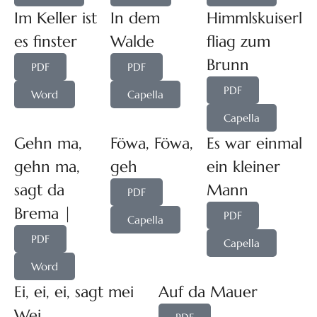
Im Keller ist
In dem
Himmlskuiserl
es finster
Walde
fliag zum
Brunn
PDF
PDF
PDF
Word
Capella
Capella
Gehn ma,
Föwa, Föwa,
Es war einmal
gehn ma,
geh
ein kleiner
sagt da
Mann
PDF
Brema |
PDF
Capella
PDF
Capella
Word
Ei, ei, ei, sagt mei
Auf da Mauer
Wei