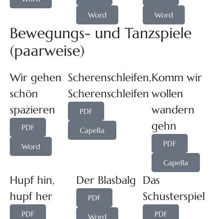
Word
Word
Bewegungs- und Tanzspiele
(paarweise)
Wir gehen
Scherenschleifen,
Komm wir
schön
Scherenschleifen
wollen
spazieren
wandern
PDF
gehn
PDF
Capella
PDF
Word
Capella
Hupf hin,
Der Blasbalg
Das
hupf her
Schusterspiel
PDF
PDF
PDF
Word