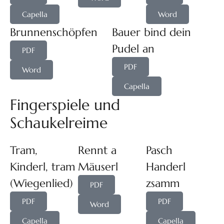
Capella
Word
Brunnenschöpfen
Bauer bind dein
Pudel an
PDF
PDF
Word
Capella
Fingerspiele und
Schaukelreime
Tram,
Rennt a
Pasch
Kinderl, tram
Mäuserl
Handerl
(Wiegenlied)
zsamm
PDF
PDF
PDF
Word
Capella
Capella