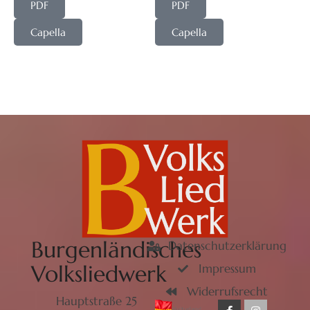
PDF
PDF
Capella
Capella
Burgenländisches
Datenschutzerklärung
Volksliedwerk
Impressum
Widerrufsrecht
Hauptstraße 25