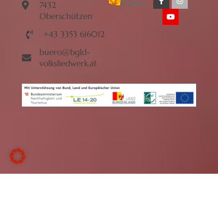
7432
Oberschützen
+43 3353 616012
buero@bgld-
volksliedwerk.at