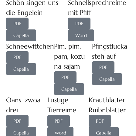
Schön singen uns
Schnellsprechreime
die Engelein
mit Pfiff
PDF
PDF
Capella
Word
Schneewittchen
Pim, pim,
Pfingstlucka
pam, kozu
steh auf
PDF
na sajam
PDF
Capella
PDF
Capella
Capella
Oans, zwoa,
Lustige
Krautblätter,
drei
Tierreime
Ruibnblätter
PDF
PDF
PDF
Capella
Word
Capella