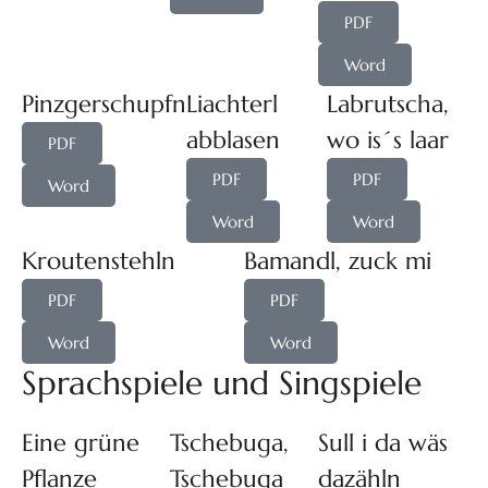
PDF
Word
Pinzgerschupfn
Liachterl
Labrutscha,
abblasen
wo is´s laar
PDF
PDF
PDF
Word
Word
Word
Kroutenstehln
Bamandl, zuck mi
PDF
PDF
Word
Word
Sprachspiele und Singspiele
Eine grüne
Tschebuga,
Sull i da wäs
Pflanze
Tschebuga
dazähln