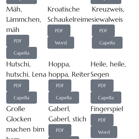
Mäh,
Kroatische
Kreuzweis,
Lämmchen,
Schaukelreime
siewalweis
mäh
PDF
PDF
PDF
Word
Capella
Capella
Hutschi,
Hoppa,
Heile, heile,
hutschi, Lena
hoppa, Reiter
Segen
PDF
PDF
PDF
Capella
Capella
Capella
Große
Gaberl,
Fingerspiel
Glocken
Gaberl, stich
PDF
machen bim
PDF
Word