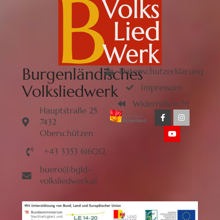
Burgenländisches
Datenschutzerklärung
Volksliedwerk
Impressum
Widerrufsrecht
Hauptstraße 25
7432
Oberschützen
+43 3353 616012
buero@bgld-
volksliedwerk.at