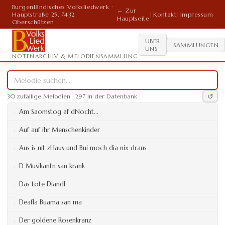
Burgenländisches Volksliedwerk ·
← Zur
Hauptstraße 25, 7432
|
Kontakt
|
Impressum
Hauptseite
Oberschützen
ÜBER
SAMMLUNGEN
UNS
NOTENARCHIV & MELODIENSAMMLUNG
↺
30 zufällige Melodien · 297 in der Datenbank
Am Saomstog af dNocht...
Auf auf ihr Menschenkinder
Aus is nit zHaus und Bui moch dia nix draus
D Musikantn san krank
Das tote Diandl
Deafla Buama san ma
Der goldene Rosenkranz