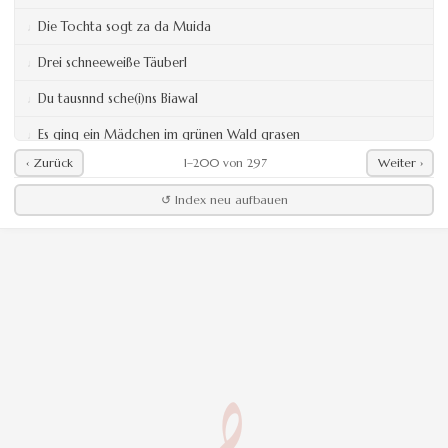
Die Tochta sogt za da Muida
Drei schneeweiße Täuberl
Du tausnnd sche(i)ns Biawal
Es ging ein Mädchen im grünen Wald grasen
‹ Zurück
1–200 von 297
Weiter ›
Figaro für Bb
↺ Index neu aufbauen
Hiaz kimmt die Zeit zan schlafn ge(i)hn
Himmel Teufel Müllner
Le(i)bt da oldi Seppl-Ve(i)da eh nou
Leutl ich kann schön singen
Lustiger Trauermarsch
Maria die barmherzige Mutter
Marias Mazurka