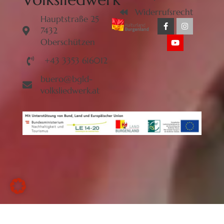
Widerrufsrecht
Hauptstraße 25
7432
Oberschützen
+43 3353 616012
buero@bgld-
volksliedwerk.at