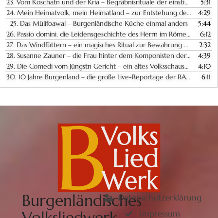
23.
Vom Koschatn und der Kria – Begräbnisrituale der einstigen Judengemeinde von Frauenkirchen
5:31
24.
Mein Heimatvolk, mein Heimatland – zur Entstehung der burgenländischen Landeshymne
4:29
25.
Das Mülifoawal – Burgenländische Küche einmal anders
5:44
26.
Passio domini, die Leidensgeschichte des Herrn im Römersteinbruch von St. Margarethen
6:12
27.
Das Windfüttern – ein magisches Ritual zur Bewahrung vor Sturmkatastrophen
2:32
28.
Susanne Zauner – die Frau hinter dem Komponisten der Burgenländischen Landeshymne
4:39
29.
Die Comedi vom Jüngstn Gericht – ein altes Volksschauspiel aus Apetlon
4:10
30.
10 Jahre Burgenland – die große Live-Reportage der RAVAG aus Eisenstadt
6:11
Burgenländisches
Datenschutzerklärung
Volksliedwerk
Impressum