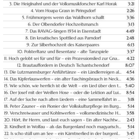
3.
Die Heiglnahnl und der Volksmusikforscher Karl Horak
3:21
4.
Vom Hoapa Grasn in Piringsdorf
2:26
5.
Frühmorgens wenn das Waldhorn schallt
3:36
6.
Der Olbendorfer Hochzeitsmarsch
3:13
7.
Das RAVAG-Singen 1934 in Eisenstadt
4:49
8.
Ein kroatisches Spottlied aus Parndorf
2:48
9.
Zur Silberhochzeit des Kaiserpaares
6:13
10.
Polsterltanz und Besentanz - alte Tanzspiele
3:37
11.
Hoch gelobt sei für und für – ein Prozessionslied zur Gnadenkönigin Maria
4:22
12.
Brautauffordern in Deutsch Tschantschendorf
8:07
13.
Die Lutzmannsburger Anführtänze – ein Ländlerreigen als musikalische Besiegelung des Ehebundes
4:54
14.
Das Kipferlauswerfen - ein alter Faschingsbrauch in Neckenmarkt
4:36
15.
Wie schön, wie herrlich ist die Welt – ein Lied über den trostlosen Zustand des Arbeiterstandes
5:40
16.
Der Josef mit der Weißen Hose – oder die Lektion auf Luisingerisch
8:54
17.
Auf der Suche nach alten Liedern – eine Sammelfahrt in den Bezirk Güssing
3:18
18.
Peter Zauner – ein Pionier der Volkskulturpflege im Burgenland
5:14
19.
Verschreiwasser und Kohlnwerfen – volksmedizinische Heilpraktiken in alten Zeiten
3:58
20.
Hört, ihr Herrn, und lasst euch sagen - Ein alter Nachtwächterruf aus Illmitz
2:43
21.
Kindheit in Wolfau – als das Burgenland noch magyarisch werden sollte
5:14
22.
Is scho stüll um an See – ein Kärntnerlied in der burgenländischen Schatztruhe?
3:45