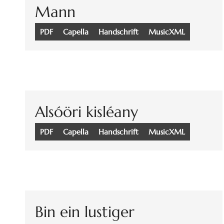
Mann
PDF
Capella
Handschrift
MusicXML
Alsóöri kisléany
PDF
Capella
Handschrift
MusicXML
Bin ein lustiger