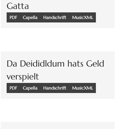
Gatta
PDF
Capella
Handschrift
MusicXML
Da Deididldum hats Geld
verspielt
PDF
Capella
Handschrift
MusicXML