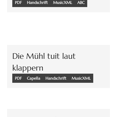
PDF
Handschrift
MusicXML
ABC
Die Mühl tuit laut
klappern
PDF
Capella
Handschrift
MusicXML