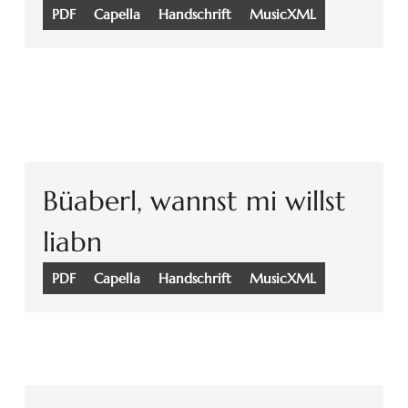
PDF
Capella
Handschrift
MusicXML
Büaberl, wannst mi willst
liabn
PDF
Capella
Handschrift
MusicXML