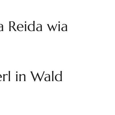
a Reida wia
l in Wald