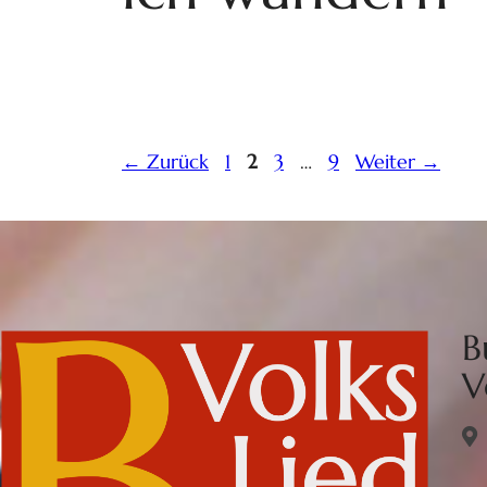
←
Zurück
1
2
3
…
9
Weiter
→
B
V