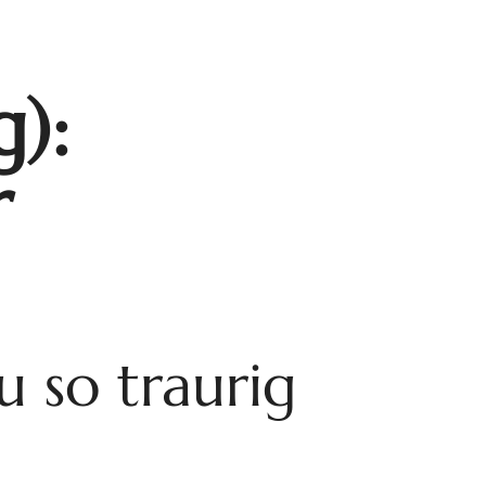
):
r
 so traurig