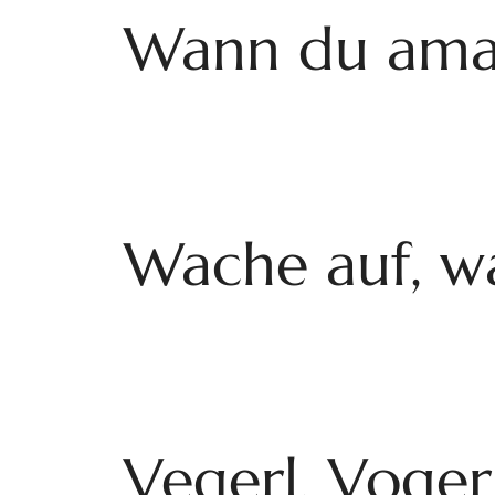
Wann du amal
Wache auf, w
Vegerl, Voger