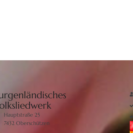
urgenländisches
olksliedwerk
Hauptstraße 25
7432 Oberschützen