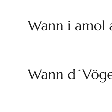
Wann i amol 
Wann d´Vöger