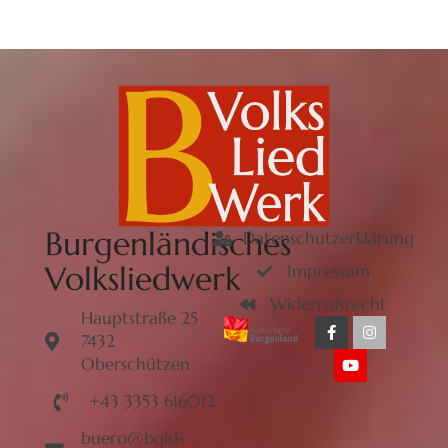
Burgenländisches
Datenschutzerklärung
Volksliedwerk
Impressum
Widerrufsrecht
Hauptstraße 25
7432
Oberschützen
+43 3353 616012
buero@bgld-