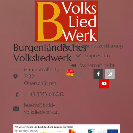
Burgenländisches
Datenschutzerklärung
Volksliedwerk
Impressum
Widerrufsrecht
Hauptstraße 25
7432
Oberschützen
+43 3353 616012
buero@bgld-
volksliedwerk.at