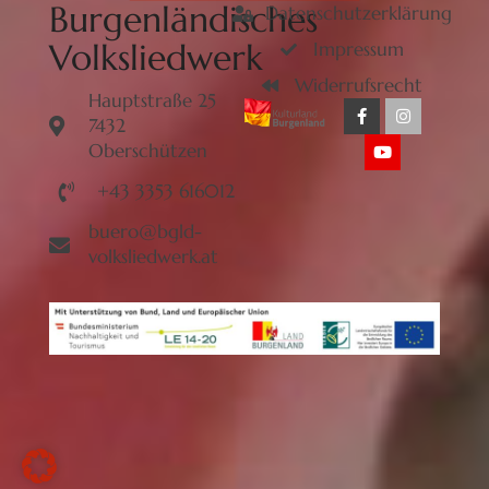
Burgenländisches
Datenschutzerklärung
Volksliedwerk
Impressum
Widerrufsrecht
Hauptstraße 25
7432
Oberschützen
+43 3353 616012
buero@bgld-
volksliedwerk.at