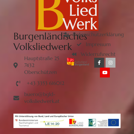
Burgenländisches
Datenschutzerklärung
Volksliedwerk
Impressum
Widerrufsrecht
Hauptstraße 25
7432
Oberschützen
+43 3353 616012
buero@bgld-
volksliedwerk.at