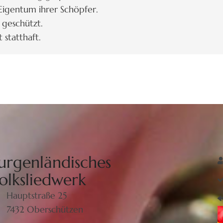
 Eigentum ihrer Schöpfer.
 geschützt.
 statthaft.
urgenländisches
olksliedwerk
Hauptstraße 25
7432 Oberschützen