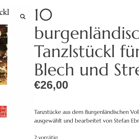
10
burgenländis
Tanzlstückl fü
Blech und Str
€
26,00
Tanzstücke aus dem Burgenländischen Volk
ausgewählt und bearbeitet von Stefan Eb
2 vorrätig