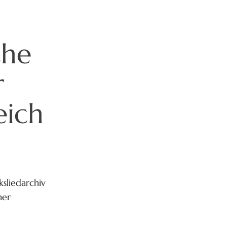
che
r
eich
sliedarchiv
ner