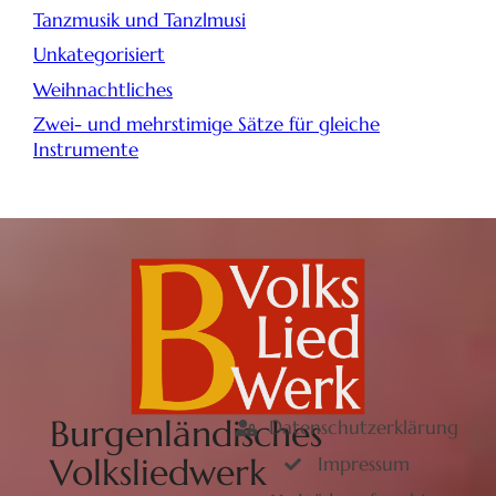
Tanzmusik und Tanzlmusi
Unkategorisiert
Weihnachtliches
Zwei- und mehrstimige Sätze für gleiche
Instrumente
Burgenländisches
Datenschutzerklärung
Volksliedwerk
Impressum