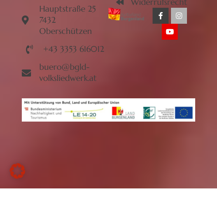
Widerrufsrecht
Hauptstraße 25
7432
Oberschützen
+43 3353 616012
buero@bgld-
volksliedwerk.at