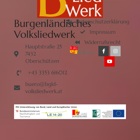
Burgenländisches
Datenschutzerklärung
Volksliedwerk
Impressum
Widerrufsrecht
Hauptstraße 25
7432
Oberschützen
+43 3353 616012
buero@bgld-
volksliedwerk.at