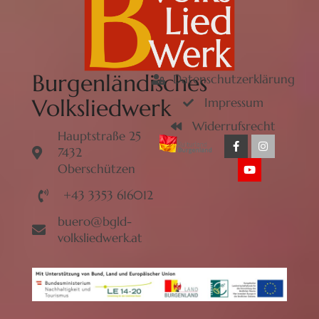
Burgenländisches
Datenschutzerklärung
Volksliedwerk
Impressum
Widerrufsrecht
Hauptstraße 25
7432
Oberschützen
+43 3353 616012
buero@bgld-
volksliedwerk.at