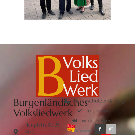
Burgenländisches
Datenschutzerklärung
Volksliedwerk
Impressum
Widerrufsrecht
Hauptstraße 25
7432