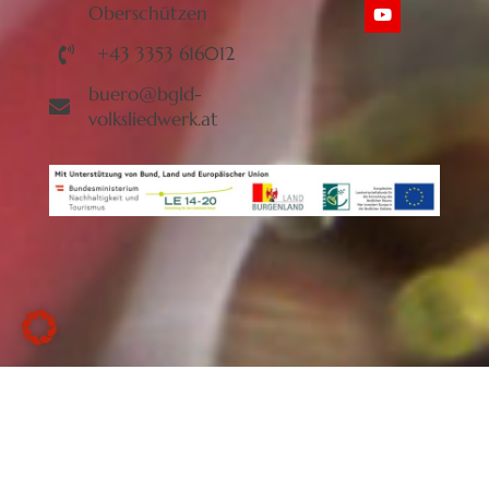
Oberschützen
+43 3353 616012
buero@bgld-
volksliedwerk.at