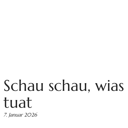
Schau schau, wias
tuat
7. Januar 2026