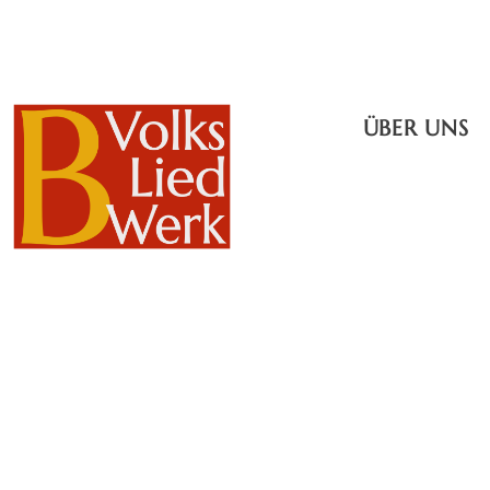
ÜBER UNS