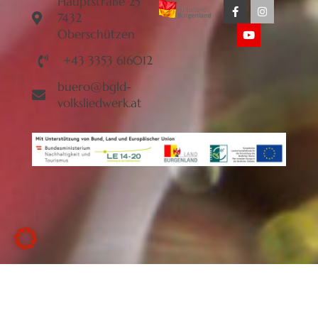
Hauptstraße 25
7432
Oberschützen
+43 3353 616012
buero@bgld-
volksliedwerk.at