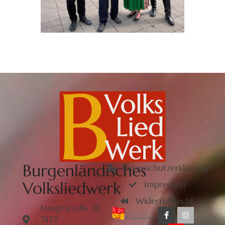
Burgenländisches
Datenschutzerklärung
Volksliedwerk
Impressum
Widerrufsrecht
Hauptstraße 25
7432