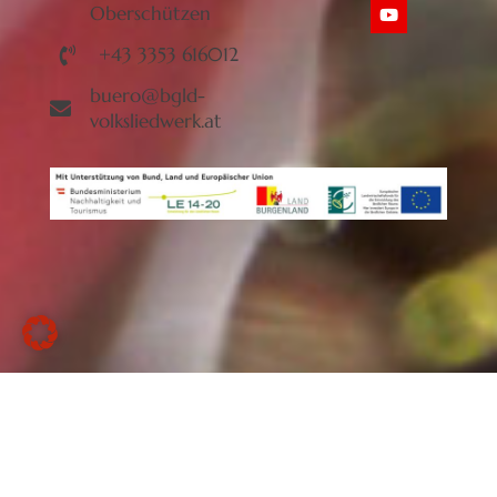
Oberschützen
+43 3353 616012
buero@bgld-
volksliedwerk.at