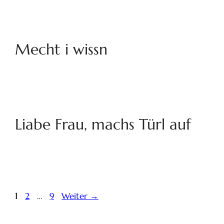
Mecht i wissn
Liabe Frau, machs Türl auf
1
2
…
9
Weiter
→