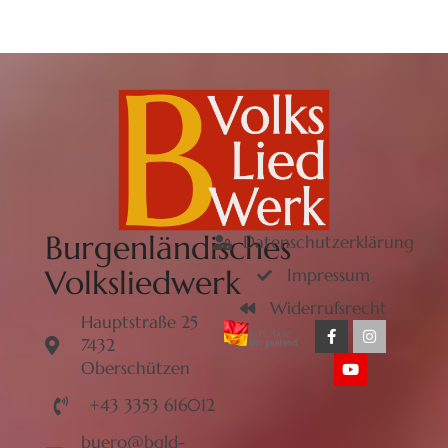
Burgenländisches
Datenschutzerklärung
Volksliedwerk
Impressum
Widerrufsrecht
Hauptstraße 25
7432
Oberschützen
+43 3353 616012
buero@bgld-