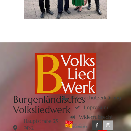
Burgenländisches
Datenschutzerklärung
Volksliedwerk
Impressum
Widerrufsrecht
Hauptstraße 25
7432