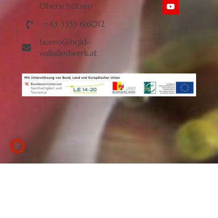
Oberschützen
+43 3353 616012
buero@bgld-
volksliedwerk.at