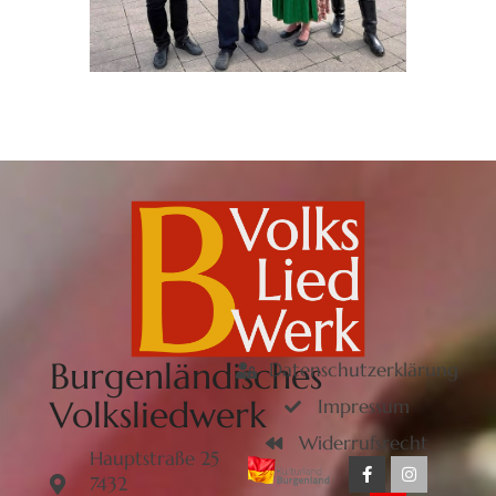
Burgenländisches
Datenschutzerklärung
Volksliedwerk
Impressum
Widerrufsrecht
Hauptstraße 25
7432