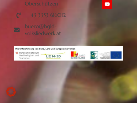
Oberschützen
+43 3353 616012
buero@bgld-
volksliedwerk.at