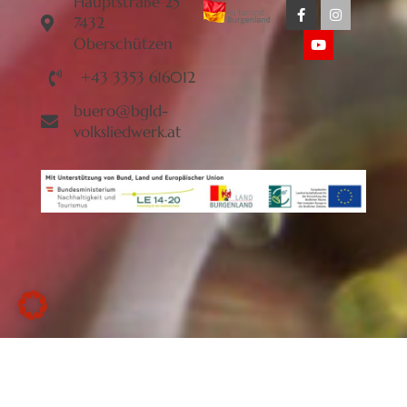
Hauptstraße 25
7432
Oberschützen
+43 3353 616012
buero@bgld-
volksliedwerk.at