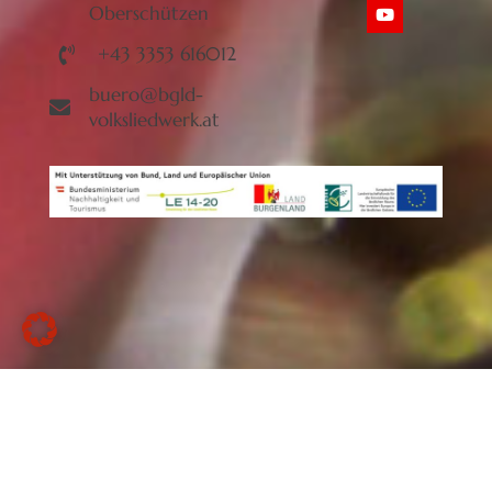
Oberschützen
+43 3353 616012
buero@bgld-
volksliedwerk.at