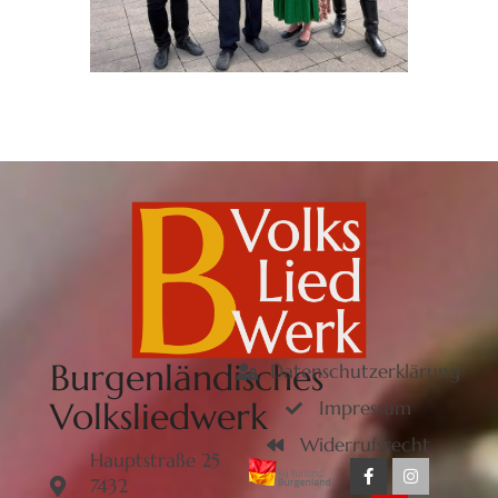
Burgenländisches
Datenschutzerklärung
Volksliedwerk
Impressum
Widerrufsrecht
Hauptstraße 25
7432