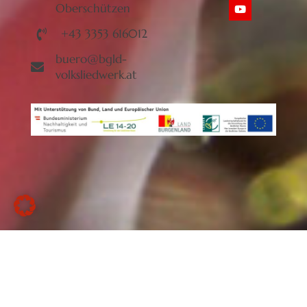
Oberschützen
+43 3353 616012
buero@bgld-
volksliedwerk.at