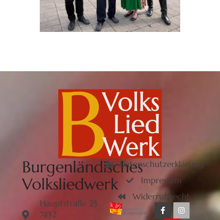
Burgenländisches
Datenschutzerklärung
Volksliedwerk
Impressum
Widerrufsrecht
Hauptstraße 25
7432