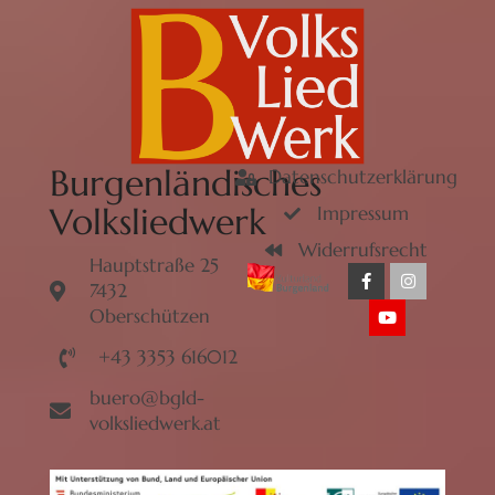
Burgenländisches
Datenschutzerklärung
Volksliedwerk
Impressum
Widerrufsrecht
Hauptstraße 25
7432
Oberschützen
+43 3353 616012
buero@bgld-
volksliedwerk.at