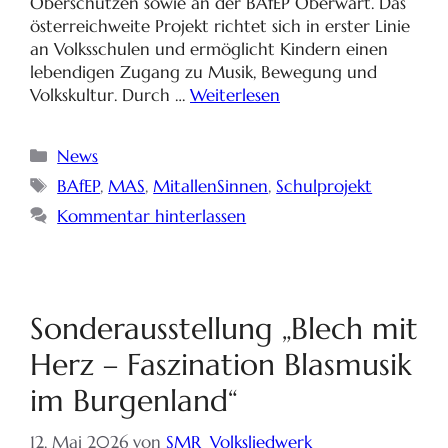
Oberschützen sowie an der BAfEP Oberwart. Das
österreichweite Projekt richtet sich in erster Linie
an Volksschulen und ermöglicht Kindern einen
lebendigen Zugang zu Musik, Bewegung und
Volkskultur. Durch …
Weiterlesen
News
BAfEP
,
MAS
,
MitallenSinnen
,
Schulprojekt
Kommentar hinterlassen
Sonderausstellung „Blech mit
Herz – Faszination Blasmusik
im Burgenland“
12. Mai 2026
von
SMR_Volksliedwerk