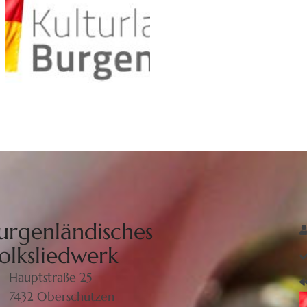
urgenländisches
olksliedwerk
Hauptstraße 25
7432 Oberschützen