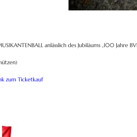
USIKANTENBALL anlässlich des Jubiläums „100 Jahre B
hützen)
nk zum Ticketkauf