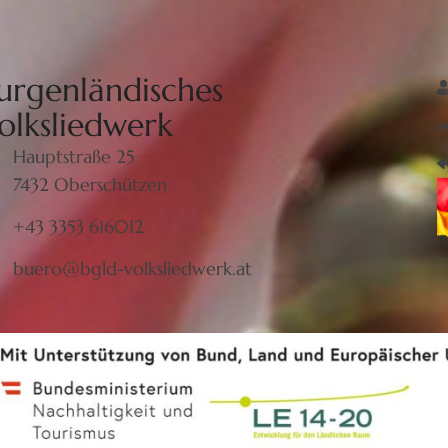
urgenländisches
olksliedwerk
Hauptstraße 25
7432 Oberschützen
+43 3353 616012
buero@bgld-volksliedwerk.at