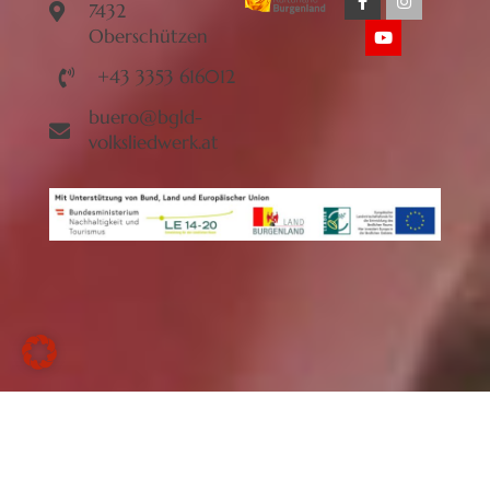
7432
Oberschützen
+43 3353 616012
buero@bgld-
volksliedwerk.at