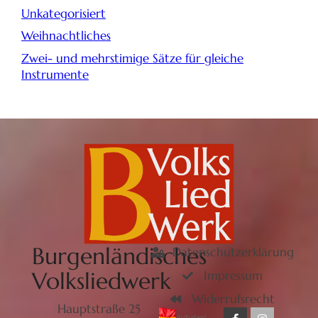
Unkategorisiert
Weihnachtliches
Zwei- und mehrstimige Sätze für gleiche
Instrumente
Burgenländisches
Datenschutzerklärung
Volksliedwerk
Impressum
Widerrufsrecht
Hauptstraße 25