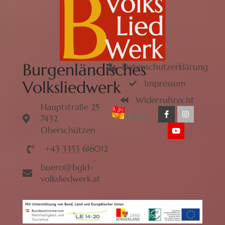
Burgenländisches
Datenschutzerklärung
Volksliedwerk
Impressum
Widerrufsrecht
Hauptstraße 25
7432
Oberschützen
+43 3353 616012
buero@bgld-
volksliedwerk.at