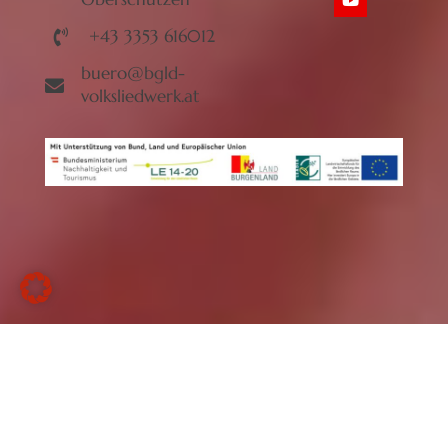
+43 3353 616012
buero@bgld-
volksliedwerk.at