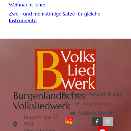
Weihnachtliches
Zwei- und mehrstimige Sätze für gleiche
Instrumente
Burgenländisches
Datenschutzerklärung
Volksliedwerk
Impressum
Widerrufsrecht
Hauptstraße 25
7432
Oberschützen