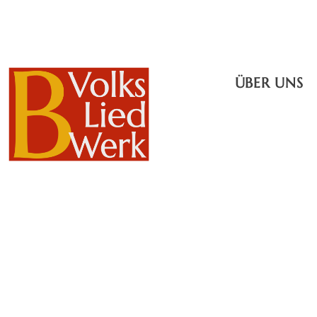
ÜBER UNS