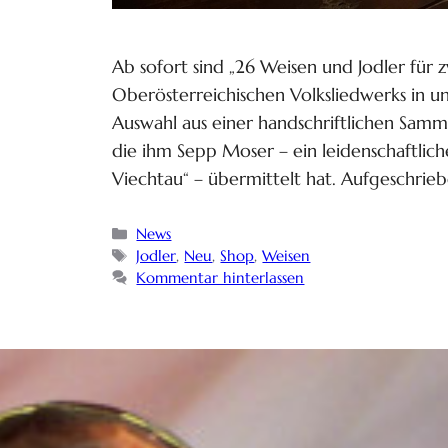
Ab sofort sind „26 Weisen und Jodler für 
Oberösterreichischen Volksliedwerks in un
Auswahl aus einer handschriftlichen Sam
die ihm Sepp Moser – ein leidenschaftli
Viechtau“ – übermittelt hat. Aufgeschrieb
News
Jodler
,
Neu
,
Shop
,
Weisen
Kommentar hinterlassen