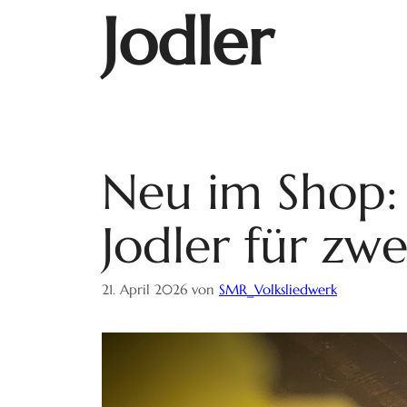
Jodler
Neu im Shop:
Jodler für zw
21. April 2026
von
SMR_Volksliedwerk