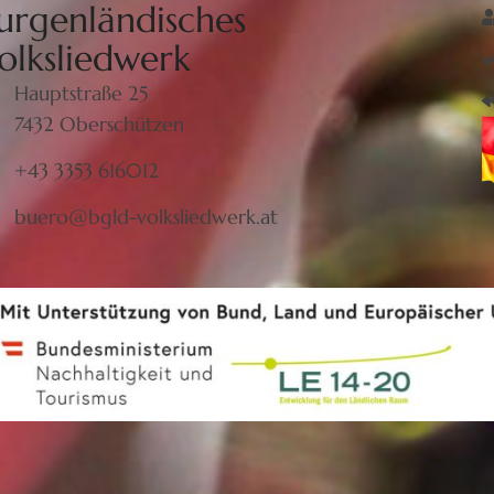
urgenländisches
olksliedwerk
Hauptstraße 25
7432 Oberschützen
+43 3353 616012
buero@bgld-volksliedwerk.at