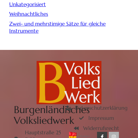
Unkategorisiert
Weihnachtliches
Zwei- und mehrstimige Sätze für gleiche
Instrumente
Burgenländisches
Datenschutzerklärung
Volksliedwerk
Impressum
Widerrufsrecht
Hauptstraße 25