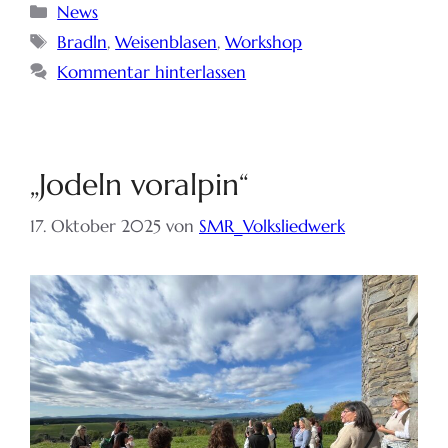
News
Bradln
,
Weisenblasen
,
Workshop
Kommentar hinterlassen
„Jodeln voralpin“
17. Oktober 2025
von
SMR_Volksliedwerk