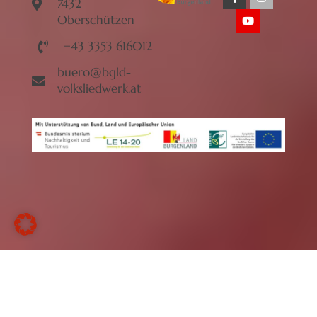
7432
Oberschützen
+43 3353 616012
buero@bgld-
volksliedwerk.at