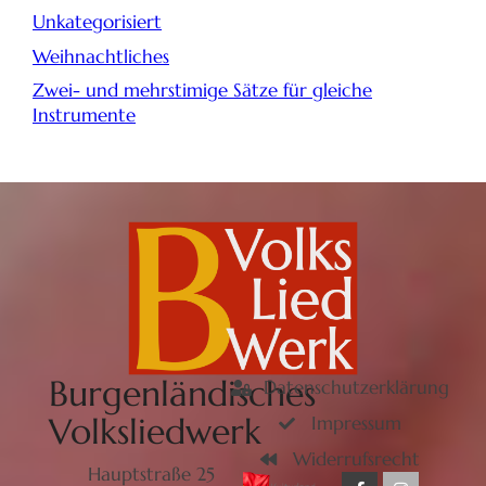
Unkategorisiert
Weihnachtliches
Zwei- und mehrstimige Sätze für gleiche
Instrumente
Burgenländisches
Datenschutzerklärung
Volksliedwerk
Impressum
Widerrufsrecht
Hauptstraße 25