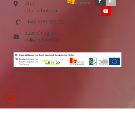
7432
Oberschützen
+43 3353 616012
buero@bgld-
volksliedwerk.at