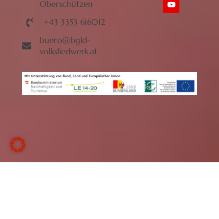
Oberschützen
+43 3353 616012
buero@bgld-
volksliedwerk.at