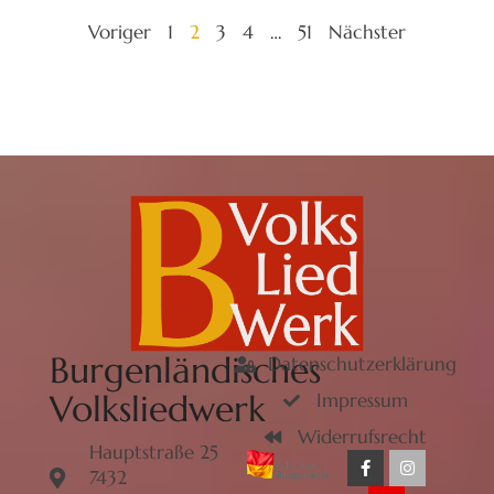
Voriger
1
2
3
4
…
51
Nächster
Burgenländisches
Datenschutzerklärung
Volksliedwerk
Impressum
Widerrufsrecht
Hauptstraße 25
7432