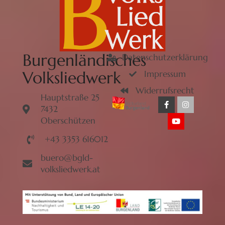
Burgenländisches
Datenschutzerklärung
Volksliedwerk
Impressum
Widerrufsrecht
Hauptstraße 25
7432
Oberschützen
+43 3353 616012
buero@bgld-
volksliedwerk.at