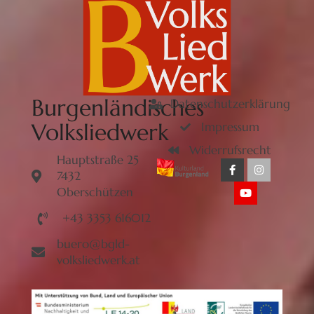
Burgenländisches
Datenschutzerklärung
Volksliedwerk
Impressum
Widerrufsrecht
Hauptstraße 25
7432
Oberschützen
+43 3353 616012
buero@bgld-
volksliedwerk.at