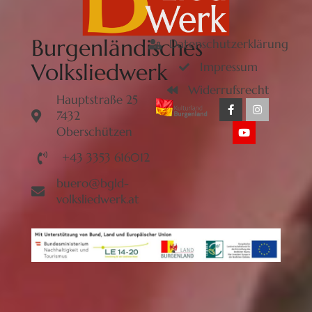
Burgenländisches
Datenschutzerklärung
Volksliedwerk
Impressum
Widerrufsrecht
Hauptstraße 25
7432
Oberschützen
+43 3353 616012
buero@bgld-
volksliedwerk.at