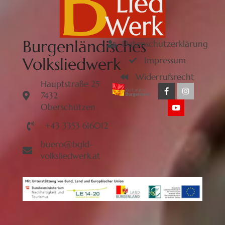
Burgenländisches
Datenschutzerklärung
Volksliedwerk
Impressum
Widerrufsrecht
Hauptstraße 25
7432
Oberschützen
+43 3353 616012
buero@bgld-
volksliedwerk.at