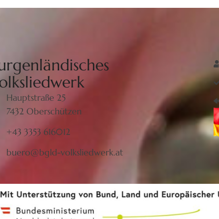
urgenländisches
olksliedwerk
Hauptstraße 25
7432 Oberschützen
+43 3353 616012
buero@bgld-volksliedwerk.at