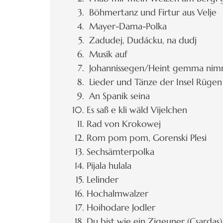
Böhmertanz und Firtur aus Velje
Mayer-Dama-Polka
Zadudej, Dudácku, na dudj
Musik auf
Johannissegen/Heint gemma ni
Lieder und Tänze der Insel Rügen
An Spanik seina
Es saß e kli wäld Vijelchen
Rad von Krokowej
Rom pom pom, Gorenski Plesi
Sechsämterpolka
Pijala hulala
Lelinder
Hochalmwalzer
Hoihodare Jodler
Du bist wie ein Zigeuner (Csardas)