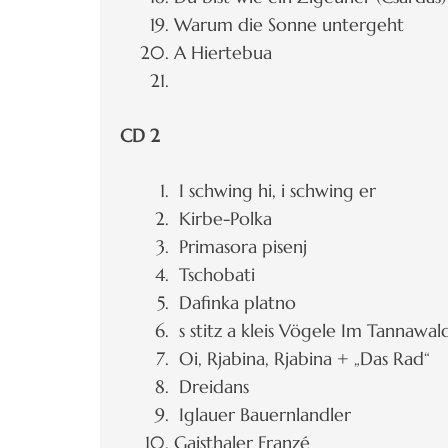
Warum die Sonne untergeht
A Hiertebua
CD 2
I schwing hi, i schwing er
Kirbe-Polka
Primasora pisenj
Tschobati
Dafinka platno
s stitz a kleis Vögele Im Tannawal
Oi, Rjabina, Rjabina + „Das Rad“
Dreidans
Iglauer Bauernlandler
Gaisthaler Franzé