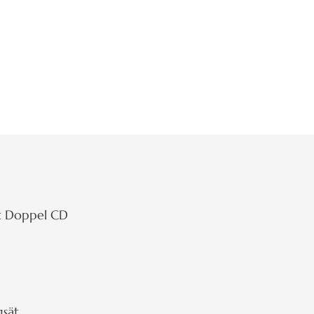
rt Doppel CD
gsät