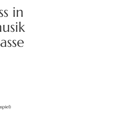
s in
musik
lasse
spiel)