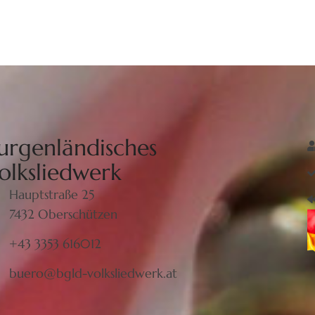
urgenländisches
olksliedwerk
Hauptstraße 25
7432 Oberschützen
+43 3353 616012
buero@bgld-volksliedwerk.at