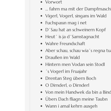
Vorwort
… fahrn ma mit der Dampfmasch
Vigerl, Vogerl, singans im Wald
Fuchspassn mag i net
D´Sau hat an schweinern Kopf
Heut´ is ja d´Samstagnacht
Wahre Freundschaft
Aber schau, schau wia´s regna tu
Draußen im Wald
Hintern men Vodan sein Stodl
´s Vogerl im Fruajahr
Drentan Steg übern Boch
O Dirnderl, o Dirnderl
Von mein Handwek da bin a Bin
Übers Dach fliagn meine Taubn
Wann i amal kehrn ausgeh