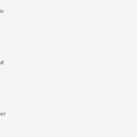
in
at
der