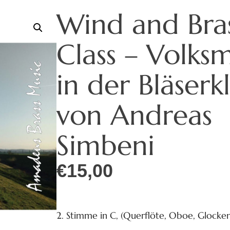
Wind and Bras
Class – Volks
in der Bläserk
von Andreas
Simbeni
€
15,00
2. Stimme in C, (Querflöte, Oboe, Glocken