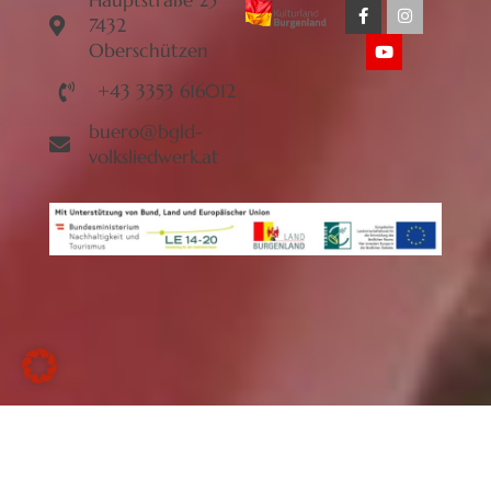
7432
Oberschützen
+43 3353 616012
buero@bgld-
volksliedwerk.at