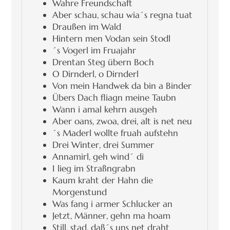
Wahre Freundschaft
Aber schau, schau wia´s regna tuat
Draußen im Wald
Hintern men Vodan sein Stodl
´s Vogerl im Fruajahr
Drentan Steg übern Boch
O Dirnderl, o Dirnderl
Von mein Handwek da bin a Binder
Übers Dach fliagn meine Taubn
Wann i amal kehrn ausgeh
Aber oans, zwoa, drei, alt is net neu
´s Maderl wollte fruah aufstehn
Drei Winter, drei Summer
Annamirl, geh wind´ di
I lieg im Straßngrabn
Kaum kraht der Hahn die
Morgenstund
Was fang i armer Schlucker an
Jetzt, Männer, gehn ma hoam
Still, stad, daß´s uns net draht