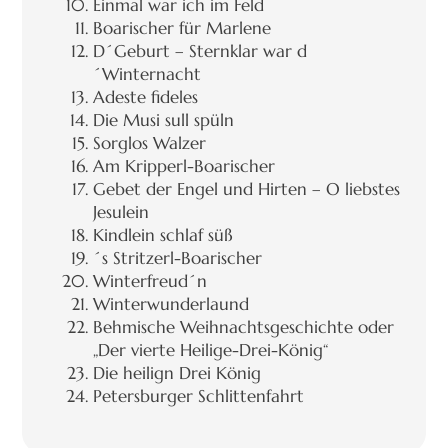
Einmal war ich im Feld
Boarischer für Marlene
D´Geburt – Sternklar war d
´Winternacht
Adeste fideles
Die Musi sull spüln
Sorglos Walzer
Am Kripperl-Boarischer
Gebet der Engel und Hirten – O liebstes
Jesulein
Kindlein schlaf süß
´s Stritzerl-Boarischer
Winterfreud´n
Winterwunderlaund
Behmische Weihnachtsgeschichte oder
„Der vierte Heilige-Drei-König“
Die heilign Drei König
Petersburger Schlittenfahrt