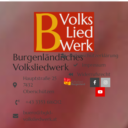
Burgenländisches
Datenschutzerklärung
Volksliedwerk
Impressum
Widerrufsrecht
Hauptstraße 25
7432
Oberschützen
+43 3353 616012
buero@bgld-
volksliedwerk.at