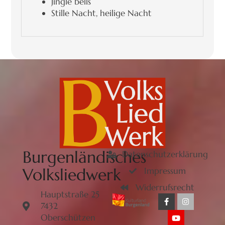
Jingle bells
Stille Nacht, heilige Nacht
Burgenländisches
Datenschutzerklärung
Volksliedwerk
Impressum
Widerrufsrecht
Hauptstraße 25
7432
Oberschützen