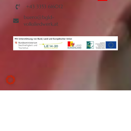
+43 3353 616012
buero@bgld-
volksliedwerk.at