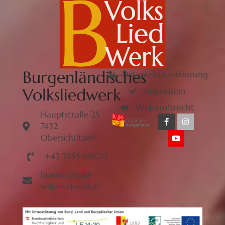
Burgenländisches
Datenschutzerklärung
Volksliedwerk
Impressum
Widerrufsrecht
Hauptstraße 25
7432
Oberschützen
+43 3353 616012
buero@bgld-
volksliedwerk.at