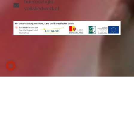
buero@bgld-
volksliedwerk.at