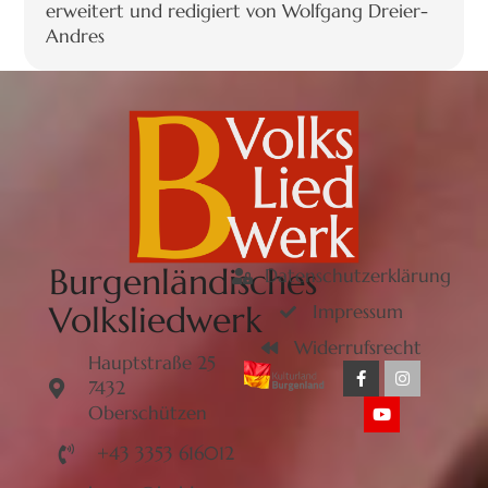
erweitert und redigiert von Wolfgang Dreier-
Andres
Burgenländisches
Datenschutzerklärung
Volksliedwerk
Impressum
Widerrufsrecht
Hauptstraße 25
7432
Oberschützen
+43 3353 616012