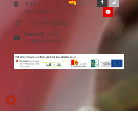
7432
Oberschützen
+43 3353 616012
buero@bgld-
volksliedwerk.at