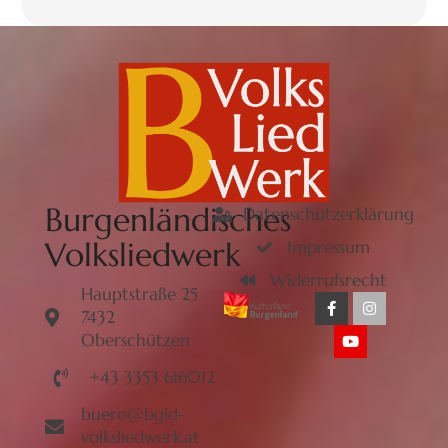
Burgenländisches
Datenschutzerklärung
Volksliedwerk
Impressum
Widerrufsrecht
Hauptstraße 25
7432
Oberschützen
+43 3353 616012
buero@bgld-
volksliedwerk.at