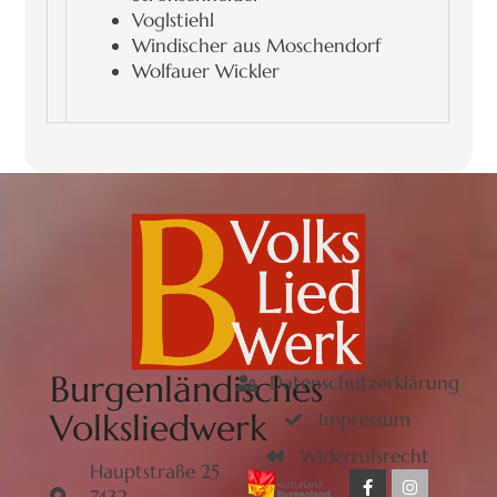
Voglstiehl
Windischer aus Moschendorf
Wolfauer Wickler
Burgenländisches
Datenschutzerklärung
Volksliedwerk
Impressum
Widerrufsrecht
Hauptstraße 25
7432