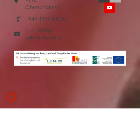
Oberschützen
+43 3353 616012
buero@bgld-
volksliedwerk.at