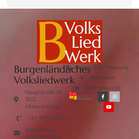
Burgenländisches
Datenschutzerklärung
Volksliedwerk
Impressum
Widerrufsrecht
Hauptstraße 25
7432
Oberschützen
+43 3353 616012
buero@bgld-
volksliedwerk.at